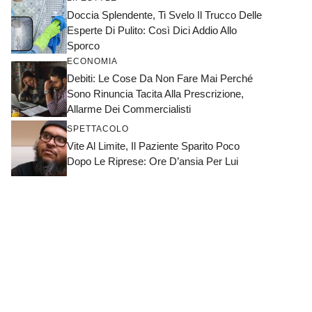
Doccia Splendente, Ti Svelo Il Trucco Delle
Esperte Di Pulito: Così Dici Addio Allo
Sporco
ECONOMIA
Debiti: Le Cose Da Non Fare Mai Perché
Sono Rinuncia Tacita Alla Prescrizione,
Allarme Dei Commercialisti
SPETTACOLO
Vite Al Limite, Il Paziente Sparito Poco
Dopo Le Riprese: Ore D’ansia Per Lui