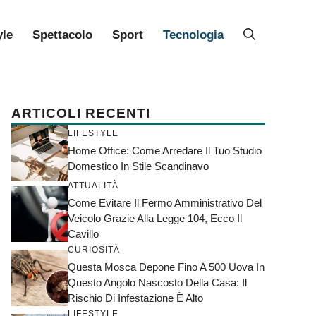
yle
Spettacolo
Sport
Tecnologia
ARTICOLI RECENTI
LIFESTYLE
Home Office: Come Arredare Il Tuo Studio
Domestico In Stile Scandinavo
ATTUALITÀ
Come Evitare Il Fermo Amministrativo Del
Veicolo Grazie Alla Legge 104, Ecco Il
Cavillo
CURIOSITÀ
Questa Mosca Depone Fino A 500 Uova In
Questo Angolo Nascosto Della Casa: Il
Rischio Di Infestazione È Alto
LIFESTYLE