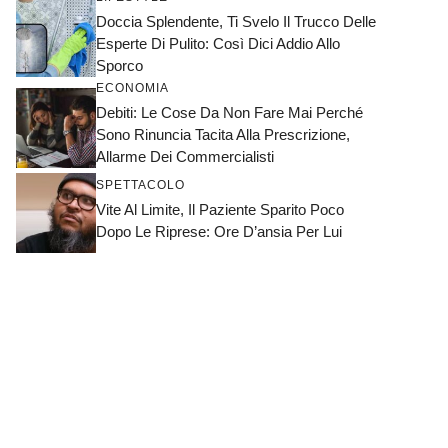
Doccia Splendente, Ti Svelo Il Trucco Delle
Esperte Di Pulito: Così Dici Addio Allo
Sporco
ECONOMIA
Debiti: Le Cose Da Non Fare Mai Perché
Sono Rinuncia Tacita Alla Prescrizione,
Allarme Dei Commercialisti
SPETTACOLO
Vite Al Limite, Il Paziente Sparito Poco
Dopo Le Riprese: Ore D’ansia Per Lui