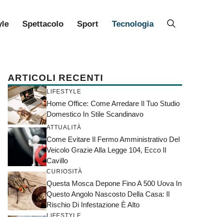
yle
Spettacolo
Sport
Tecnologia
ARTICOLI RECENTI
LIFESTYLE
Home Office: Come Arredare Il Tuo Studio
Domestico In Stile Scandinavo
ATTUALITÀ
Come Evitare Il Fermo Amministrativo Del
Veicolo Grazie Alla Legge 104, Ecco Il
Cavillo
CURIOSITÀ
Questa Mosca Depone Fino A 500 Uova In
Questo Angolo Nascosto Della Casa: Il
Rischio Di Infestazione È Alto
LIFESTYLE