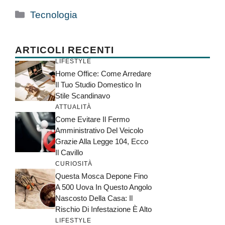
Categorie
Tecnologia
ARTICOLI RECENTI
LIFESTYLE
Home Office: Come Arredare
Il Tuo Studio Domestico In
Stile Scandinavo
ATTUALITÀ
Come Evitare Il Fermo
Amministrativo Del Veicolo
Grazie Alla Legge 104, Ecco
Il Cavillo
CURIOSITÀ
Questa Mosca Depone Fino
A 500 Uova In Questo Angolo
Nascosto Della Casa: Il
Rischio Di Infestazione È Alto
LIFESTYLE