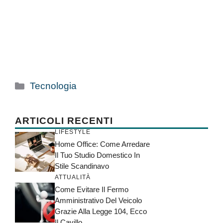
Categorie
Tecnologia
ARTICOLI RECENTI
LIFESTYLE
Home Office: Come Arredare
Il Tuo Studio Domestico In
Stile Scandinavo
ATTUALITÀ
Come Evitare Il Fermo
Amministrativo Del Veicolo
Grazie Alla Legge 104, Ecco
Il Cavillo