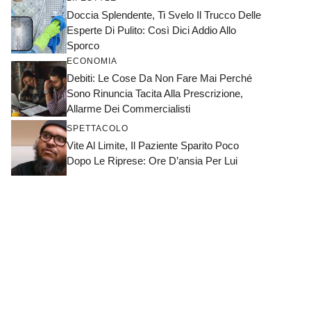
Doccia Splendente, Ti Svelo Il Trucco Delle
Esperte Di Pulito: Così Dici Addio Allo
Sporco
ECONOMIA
Debiti: Le Cose Da Non Fare Mai Perché
Sono Rinuncia Tacita Alla Prescrizione,
Allarme Dei Commercialisti
SPETTACOLO
Vite Al Limite, Il Paziente Sparito Poco
Dopo Le Riprese: Ore D’ansia Per Lui