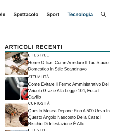
yle
Spettacolo
Sport
Tecnologia
ARTICOLI RECENTI
LIFESTYLE
Home Office: Come Arredare Il Tuo Studio
Domestico In Stile Scandinavo
ATTUALITÀ
Come Evitare Il Fermo Amministrativo Del
Veicolo Grazie Alla Legge 104, Ecco Il
Cavillo
CURIOSITÀ
Questa Mosca Depone Fino A 500 Uova In
Questo Angolo Nascosto Della Casa: Il
Rischio Di Infestazione È Alto
LIFESTYLE