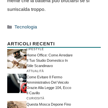
mente che la batteria può bruciarsi se si
surriscalda troppo.
Categorie
Tecnologia
ARTICOLI RECENTI
LIFESTYLE
Home Office: Come Arredare
Il Tuo Studio Domestico In
Stile Scandinavo
ATTUALITÀ
Come Evitare Il Fermo
Amministrativo Del Veicolo
Grazie Alla Legge 104, Ecco
Il Cavillo
CURIOSITÀ
Questa Mosca Depone Fino