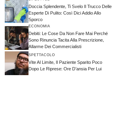
Doccia Splendente, Ti Svelo Il Trucco Delle
Esperte Di Pulito: Così Dici Addio Allo
Sporco
ECONOMIA
Debiti: Le Cose Da Non Fare Mai Perché
Sono Rinuncia Tacita Alla Prescrizione,
Allarme Dei Commercialisti
SPETTACOLO
Vite Al Limite, Il Paziente Sparito Poco
Dopo Le Riprese: Ore D’ansia Per Lui