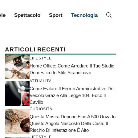
yle
Spettacolo
Sport
Tecnologia
ARTICOLI RECENTI
LIFESTYLE
Home Office: Come Arredare Il Tuo Studio
Domestico In Stile Scandinavo
ATTUALITÀ
Come Evitare Il Fermo Amministrativo Del
Veicolo Grazie Alla Legge 104, Ecco Il
Cavillo
CURIOSITÀ
Questa Mosca Depone Fino A 500 Uova In
Questo Angolo Nascosto Della Casa: Il
Rischio Di Infestazione È Alto
LIFESTYLE