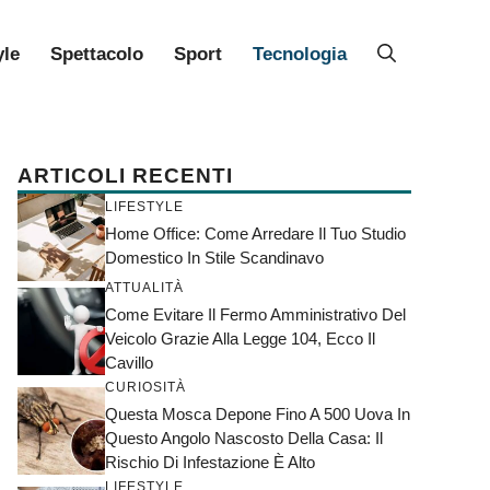
yle
Spettacolo
Sport
Tecnologia
ARTICOLI RECENTI
LIFESTYLE
Home Office: Come Arredare Il Tuo Studio
Domestico In Stile Scandinavo
ATTUALITÀ
Come Evitare Il Fermo Amministrativo Del
Veicolo Grazie Alla Legge 104, Ecco Il
Cavillo
CURIOSITÀ
Questa Mosca Depone Fino A 500 Uova In
Questo Angolo Nascosto Della Casa: Il
Rischio Di Infestazione È Alto
LIFESTYLE