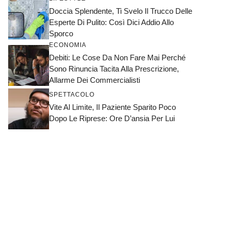
Doccia Splendente, Ti Svelo Il Trucco Delle
Esperte Di Pulito: Così Dici Addio Allo
Sporco
ECONOMIA
Debiti: Le Cose Da Non Fare Mai Perché
Sono Rinuncia Tacita Alla Prescrizione,
Allarme Dei Commercialisti
SPETTACOLO
Vite Al Limite, Il Paziente Sparito Poco
Dopo Le Riprese: Ore D’ansia Per Lui