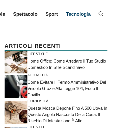
yle
Spettacolo
Sport
Tecnologia
ARTICOLI RECENTI
LIFESTYLE
Home Office: Come Arredare Il Tuo Studio
Domestico In Stile Scandinavo
ATTUALITÀ
Come Evitare Il Fermo Amministrativo Del
Veicolo Grazie Alla Legge 104, Ecco Il
Cavillo
CURIOSITÀ
Questa Mosca Depone Fino A 500 Uova In
Questo Angolo Nascosto Della Casa: Il
Rischio Di Infestazione È Alto
LIFESTYLE