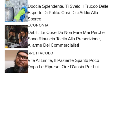
Doccia Splendente, Ti Svelo Il Trucco Delle
Esperte Di Pulito: Così Dici Addio Allo
Sporco
ECONOMIA
Debiti: Le Cose Da Non Fare Mai Perché
Sono Rinuncia Tacita Alla Prescrizione,
Allarme Dei Commercialisti
SPETTACOLO
Vite Al Limite, Il Paziente Sparito Poco
Dopo Le Riprese: Ore D’ansia Per Lui