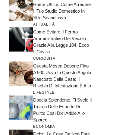
Home Office: Come Arredare
Il Tuo Studio Domestico In
Stile Scandinavo
ATTUALITÀ
Come Evitare Il Fermo
Amministrativo Del Veicolo
Grazie Alla Legge 104, Ecco
Il Cavillo
CURIOSITÀ
Questa Mosca Depone Fino
A 500 Uova In Questo Angolo
Nascosto Della Casa: Il
Rischio Di Infestazione È Alto
LIFESTYLE
Doccia Splendente, Ti Svelo Il
Trucco Delle Esperte Di
Pulito: Così Dici Addio Allo
Sporco
ECONOMIA
Debiti: Le Cose Da Non Fare