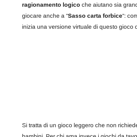
ragionamento logico
che aiutano sia grand
giocare anche a “
Sasso carta forbice
“: co
inizia una versione virtuale di questo gioc
Si tratta di un gioco leggero che non richi
bambini. Per chi ama invece i giochi da tavol