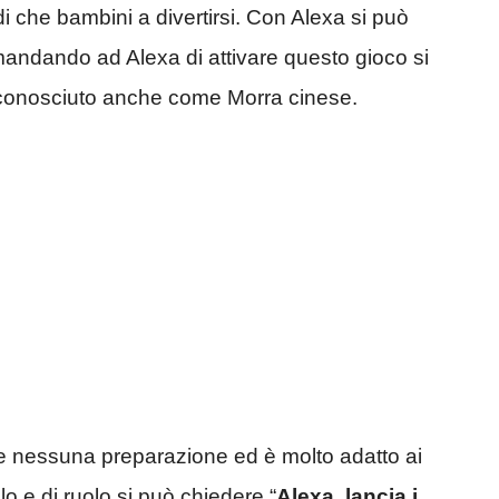
i che bambini a divertirsi. Con Alexa si può
mandando ad Alexa di attivare questo gioco si
o conosciuto anche come Morra cinese.
ede nessuna preparazione ed è molto adatto ai
o e di ruolo si può chiedere “
Alexa, lancia i