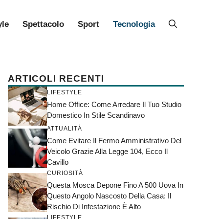
yle
Spettacolo
Sport
Tecnologia
ARTICOLI RECENTI
LIFESTYLE
Home Office: Come Arredare Il Tuo Studio
Domestico In Stile Scandinavo
ATTUALITÀ
Come Evitare Il Fermo Amministrativo Del
Veicolo Grazie Alla Legge 104, Ecco Il
Cavillo
CURIOSITÀ
Questa Mosca Depone Fino A 500 Uova In
Questo Angolo Nascosto Della Casa: Il
Rischio Di Infestazione È Alto
LIFESTYLE