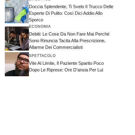
Doccia Splendente, Ti Svelo Il Trucco Delle
Esperte Di Pulito: Così Dici Addio Allo
Sporco
ECONOMIA
Debiti: Le Cose Da Non Fare Mai Perché
Sono Rinuncia Tacita Alla Prescrizione,
Allarme Dei Commercialisti
SPETTACOLO
Vite Al Limite, Il Paziente Sparito Poco
Dopo Le Riprese: Ore D’ansia Per Lui