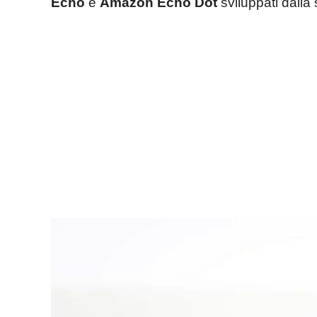
Echo
e
Amazon Echo Dot
sviluppati dall