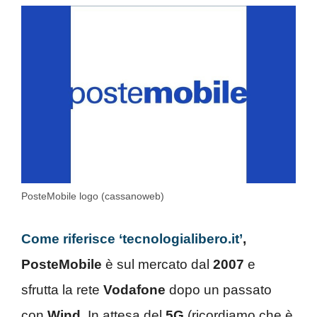
PosteMobile logo (cassanoweb)
Come riferisce ‘tecnologialibero.it’
,
PosteMobile
è sul mercato dal
2007
e
sfrutta la rete
Vodafone
dopo un passato
con
Wind
. In attesa del
5G
(ricordiamo che è