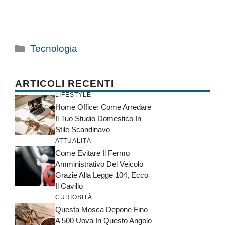
Categorie
Tecnologia
ARTICOLI RECENTI
LIFESTYLE
Home Office: Come Arredare
Il Tuo Studio Domestico In
Stile Scandinavo
ATTUALITÀ
Come Evitare Il Fermo
Amministrativo Del Veicolo
Grazie Alla Legge 104, Ecco
Il Cavillo
CURIOSITÀ
Questa Mosca Depone Fino
A 500 Uova In Questo Angolo