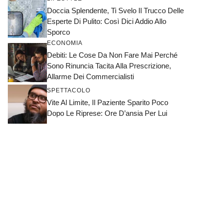
Doccia Splendente, Ti Svelo Il Trucco Delle
Esperte Di Pulito: Così Dici Addio Allo
Sporco
ECONOMIA
Debiti: Le Cose Da Non Fare Mai Perché
Sono Rinuncia Tacita Alla Prescrizione,
Allarme Dei Commercialisti
SPETTACOLO
Vite Al Limite, Il Paziente Sparito Poco
Dopo Le Riprese: Ore D’ansia Per Lui