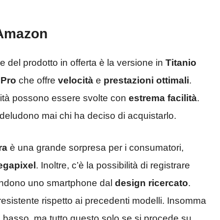
 Amazon
e del prodotto in offerta è la versione in
Titanio
 Pro
che offre
velocità
e
prestazioni ottimali
.
ività possono essere svolte con
estrema facilità
.
deludono mai chi ha deciso di acquistarlo.
ra
è una grande sorpresa per i consumatori,
egapixel
. Inoltre, c’è la possibilità di registrare
 rendono uno smartphone dal
design ricercato
.
esistente rispetto ai precedenti modelli. Insomma
ì basso, ma tutto questo solo se si procede su