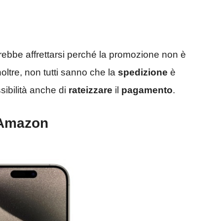
rebbe affrettarsi perché la promozione non è
noltre, non tutti sanno che la
spedizione
è
ibilità anche di
rateizzare
il
pagamento
.
u Amazon