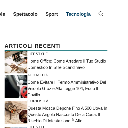
yle
Spettacolo
Sport
Tecnologia
ARTICOLI RECENTI
LIFESTYLE
Home Office: Come Arredare Il Tuo Studio
Domestico In Stile Scandinavo
ATTUALITÀ
Come Evitare Il Fermo Amministrativo Del
Veicolo Grazie Alla Legge 104, Ecco Il
Cavillo
CURIOSITÀ
Questa Mosca Depone Fino A 500 Uova In
Questo Angolo Nascosto Della Casa: Il
Rischio Di Infestazione È Alto
LIFESTYLE