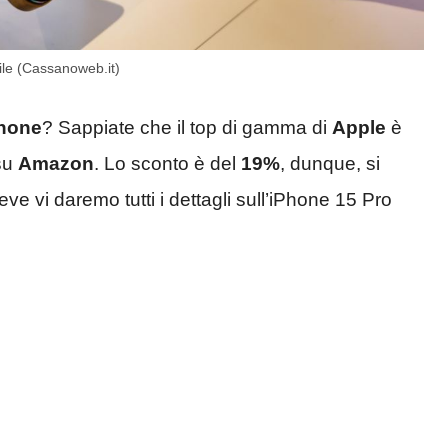
bile (Cassanoweb.it)
hone
? Sappiate che il top di gamma di
Apple
è
su
Amazon
. Lo sconto è del
19%
, dunque, si
reve vi daremo tutti i dettagli sull’iPhone 15 Pro