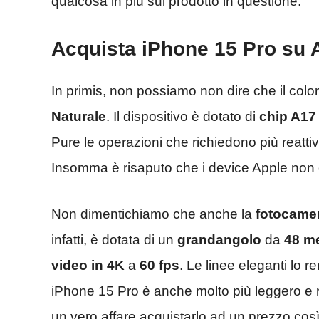
qualcosa in più sul prodotto in questione.
Acquista iPhone 15 Pro su
In primis, non possiamo non dire che il color
Naturale
. Il dispositivo è dotato di
chip A17
Pure le operazioni che richiedono più reatt
Insomma è risaputo che i device Apple non 
Non dimentichiamo che anche la
fotocame
infatti, è dotata di un
grandangolo
da
48 m
video in 4K
a
60 fps
. Le linee eleganti lo
iPhone 15 Pro è anche molto più leggero e r
un vero affare acquistarlo ad un prezzo cos