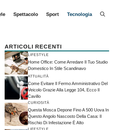
yle
Spettacolo
Sport
Tecnologia
ARTICOLI RECENTI
LIFESTYLE
Home Office: Come Arredare Il Tuo Studio
Domestico In Stile Scandinavo
ATTUALITÀ
Come Evitare Il Fermo Amministrativo Del
Veicolo Grazie Alla Legge 104, Ecco Il
Cavillo
CURIOSITÀ
Questa Mosca Depone Fino A 500 Uova In
Questo Angolo Nascosto Della Casa: Il
Rischio Di Infestazione È Alto
LIFESTYLE