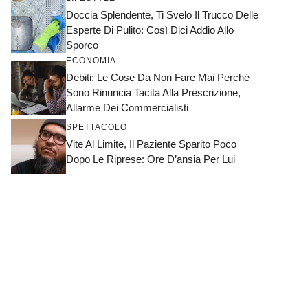
Doccia Splendente, Ti Svelo Il Trucco Delle
Esperte Di Pulito: Così Dici Addio Allo
Sporco
ECONOMIA
Debiti: Le Cose Da Non Fare Mai Perché
Sono Rinuncia Tacita Alla Prescrizione,
Allarme Dei Commercialisti
SPETTACOLO
Vite Al Limite, Il Paziente Sparito Poco
Dopo Le Riprese: Ore D’ansia Per Lui