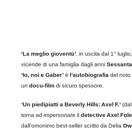
‘La meglio gioventù’
, in uscita dal 1° lugl
vicende di una famiglia dagli anni
Sessanta
‘Io, noi e Gaber’
è
l’autobiografia
del noto 
un
docu-film
di sicuro spessore.
‘Un piedipiatti a Beverly Hills: Axel F.’
(dal
torna ad impersonare il
detective Axel Fol
dall’omonimo best-seller scritto da Delia
Ow