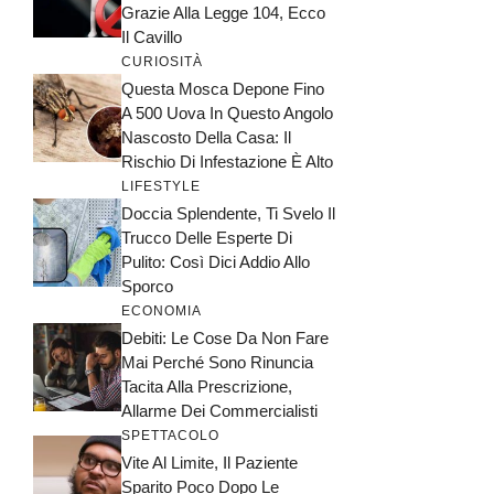
Grazie Alla Legge 104, Ecco
Il Cavillo
CURIOSITÀ
Questa Mosca Depone Fino
A 500 Uova In Questo Angolo
Nascosto Della Casa: Il
Rischio Di Infestazione È Alto
LIFESTYLE
Doccia Splendente, Ti Svelo Il
Trucco Delle Esperte Di
Pulito: Così Dici Addio Allo
Sporco
ECONOMIA
Debiti: Le Cose Da Non Fare
Mai Perché Sono Rinuncia
Tacita Alla Prescrizione,
Allarme Dei Commercialisti
SPETTACOLO
Vite Al Limite, Il Paziente
Sparito Poco Dopo Le