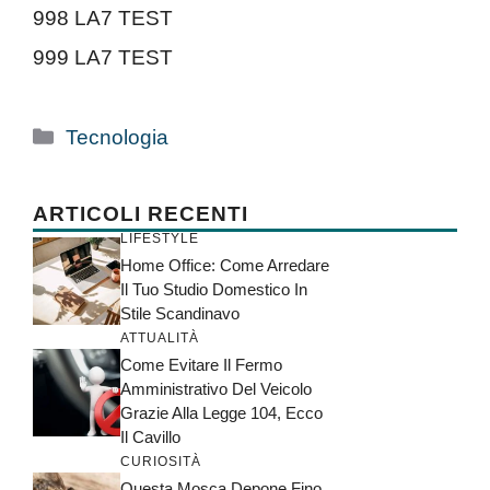
998 LA7 TEST
999 LA7 TEST
Categorie
Tecnologia
ARTICOLI RECENTI
LIFESTYLE
Home Office: Come Arredare
Il Tuo Studio Domestico In
Stile Scandinavo
ATTUALITÀ
Come Evitare Il Fermo
Amministrativo Del Veicolo
Grazie Alla Legge 104, Ecco
Il Cavillo
CURIOSITÀ
Questa Mosca Depone Fino