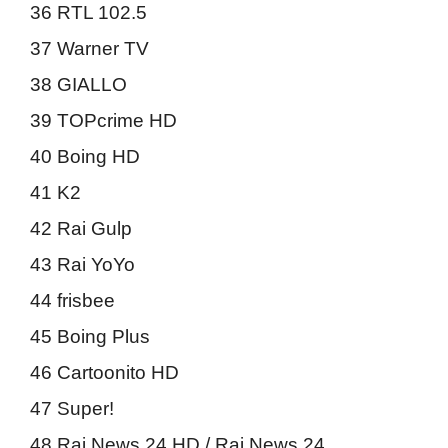
36 RTL 102.5
37 Warner TV
38 GIALLO
39 TOPcrime HD
40 Boing HD
41 K2
42 Rai Gulp
43 Rai YoYo
44 frisbee
45 Boing Plus
46 Cartoonito HD
47 Super!
48 Rai News 24 HD / Rai News 24