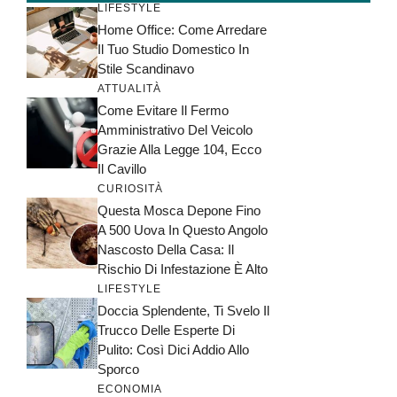
LIFESTYLE
Home Office: Come Arredare
Il Tuo Studio Domestico In
Stile Scandinavo
ATTUALITÀ
Come Evitare Il Fermo
Amministrativo Del Veicolo
Grazie Alla Legge 104, Ecco
Il Cavillo
CURIOSITÀ
Questa Mosca Depone Fino
A 500 Uova In Questo Angolo
Nascosto Della Casa: Il
Rischio Di Infestazione È Alto
LIFESTYLE
Doccia Splendente, Ti Svelo Il
Trucco Delle Esperte Di
Pulito: Così Dici Addio Allo
Sporco
ECONOMIA