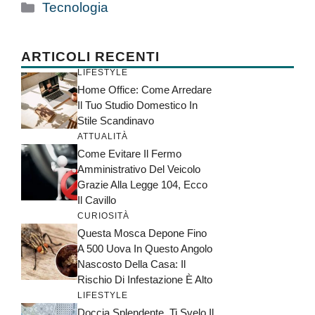
Categorie
Tecnologia
ARTICOLI RECENTI
LIFESTYLE
Home Office: Come Arredare
Il Tuo Studio Domestico In
Stile Scandinavo
ATTUALITÀ
Come Evitare Il Fermo
Amministrativo Del Veicolo
Grazie Alla Legge 104, Ecco
Il Cavillo
CURIOSITÀ
Questa Mosca Depone Fino
A 500 Uova In Questo Angolo
Nascosto Della Casa: Il
Rischio Di Infestazione È Alto
LIFESTYLE
Doccia Splendente, Ti Svelo Il