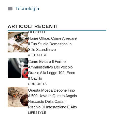
Categorie
Tecnologia
ARTICOLI RECENTI
LIFESTYLE
Home Office: Come Arredare
Il Tuo Studio Domestico In
Stile Scandinavo
ATTUALITÀ
Come Evitare Il Fermo
Amministrativo Del Veicolo
Grazie Alla Legge 104, Ecco
Il Cavillo
CURIOSITÀ
Questa Mosca Depone Fino
A 500 Uova In Questo Angolo
Nascosto Della Casa: Il
Rischio Di Infestazione È Alto
LIFESTYLE