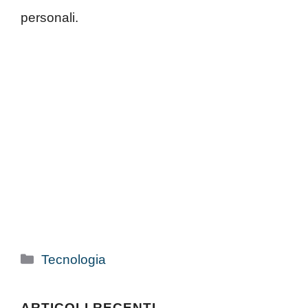
personali.
Categorie
Tecnologia
ARTICOLI RECENTI