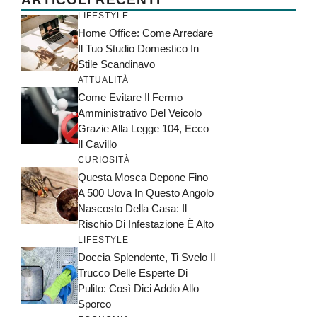
LIFESTYLE
Home Office: Come Arredare
Il Tuo Studio Domestico In
Stile Scandinavo
ATTUALITÀ
Come Evitare Il Fermo
Amministrativo Del Veicolo
Grazie Alla Legge 104, Ecco
Il Cavillo
CURIOSITÀ
Questa Mosca Depone Fino
A 500 Uova In Questo Angolo
Nascosto Della Casa: Il
Rischio Di Infestazione È Alto
LIFESTYLE
Doccia Splendente, Ti Svelo Il
Trucco Delle Esperte Di
Pulito: Così Dici Addio Allo
Sporco