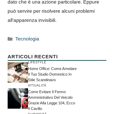
dato che è una azione particolare. Eppure
può servire per risolvere alcuni problemi
all’apparenza invisibili.
Categorie
Tecnologia
ARTICOLI RECENTI
LIFESTYLE
Home Office: Come Arredare
Il Tuo Studio Domestico In
Stile Scandinavo
ATTUALITÀ
Come Evitare Il Fermo
Amministrativo Del Veicolo
Grazie Alla Legge 104, Ecco
Il Cavillo