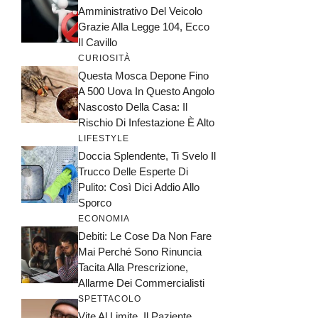
Amministrativo Del Veicolo
Grazie Alla Legge 104, Ecco
Il Cavillo
CURIOSITÀ
Questa Mosca Depone Fino
A 500 Uova In Questo Angolo
Nascosto Della Casa: Il
Rischio Di Infestazione È Alto
LIFESTYLE
Doccia Splendente, Ti Svelo Il
Trucco Delle Esperte Di
Pulito: Così Dici Addio Allo
Sporco
ECONOMIA
Debiti: Le Cose Da Non Fare
Mai Perché Sono Rinuncia
Tacita Alla Prescrizione,
Allarme Dei Commercialisti
SPETTACOLO
Vite Al Limite, Il Paziente