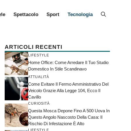
yle
Spettacolo
Sport
Tecnologia
ARTICOLI RECENTI
LIFESTYLE
Home Office: Come Arredare Il Tuo Studio
Domestico In Stile Scandinavo
ATTUALITÀ
Come Evitare Il Fermo Amministrativo Del
Veicolo Grazie Alla Legge 104, Ecco Il
Cavillo
CURIOSITÀ
Questa Mosca Depone Fino A 500 Uova In
Questo Angolo Nascosto Della Casa: Il
Rischio Di Infestazione È Alto
LIFESTYLE