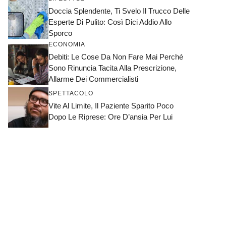
Doccia Splendente, Ti Svelo Il Trucco Delle
Esperte Di Pulito: Così Dici Addio Allo
Sporco
ECONOMIA
Debiti: Le Cose Da Non Fare Mai Perché
Sono Rinuncia Tacita Alla Prescrizione,
Allarme Dei Commercialisti
SPETTACOLO
Vite Al Limite, Il Paziente Sparito Poco
Dopo Le Riprese: Ore D’ansia Per Lui