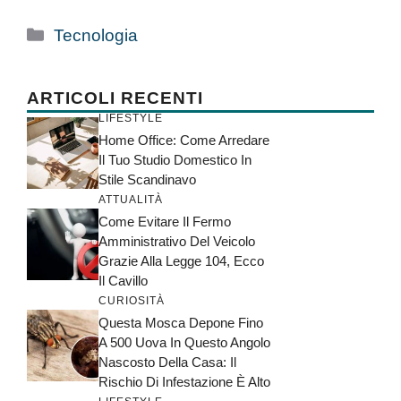
Categorie
Tecnologia
ARTICOLI RECENTI
LIFESTYLE
Home Office: Come Arredare
Il Tuo Studio Domestico In
Stile Scandinavo
ATTUALITÀ
Come Evitare Il Fermo
Amministrativo Del Veicolo
Grazie Alla Legge 104, Ecco
Il Cavillo
CURIOSITÀ
Questa Mosca Depone Fino
A 500 Uova In Questo Angolo
Nascosto Della Casa: Il
Rischio Di Infestazione È Alto