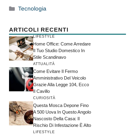
Categorie
Tecnologia
ARTICOLI RECENTI
LIFESTYLE
Home Office: Come Arredare
Il Tuo Studio Domestico In
Stile Scandinavo
ATTUALITÀ
Come Evitare Il Fermo
Amministrativo Del Veicolo
Grazie Alla Legge 104, Ecco
Il Cavillo
CURIOSITÀ
Questa Mosca Depone Fino
A 500 Uova In Questo Angolo
Nascosto Della Casa: Il
Rischio Di Infestazione È Alto
LIFESTYLE