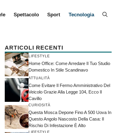
yle
Spettacolo
Sport
Tecnologia
ARTICOLI RECENTI
LIFESTYLE
Home Office: Come Arredare Il Tuo Studio
Domestico In Stile Scandinavo
ATTUALITÀ
Come Evitare Il Fermo Amministrativo Del
Veicolo Grazie Alla Legge 104, Ecco Il
Cavillo
CURIOSITÀ
Questa Mosca Depone Fino A 500 Uova In
Questo Angolo Nascosto Della Casa: Il
Rischio Di Infestazione È Alto
LIFESTYLE