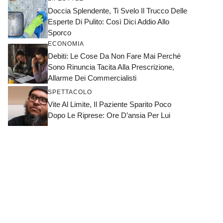
Doccia Splendente, Ti Svelo Il Trucco Delle
Esperte Di Pulito: Così Dici Addio Allo
Sporco
ECONOMIA
Debiti: Le Cose Da Non Fare Mai Perché
Sono Rinuncia Tacita Alla Prescrizione,
Allarme Dei Commercialisti
SPETTACOLO
Vite Al Limite, Il Paziente Sparito Poco
Dopo Le Riprese: Ore D’ansia Per Lui