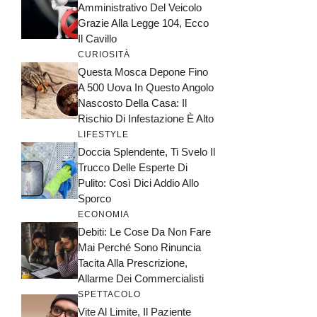
Amministrativo Del Veicolo
Grazie Alla Legge 104, Ecco
Il Cavillo
CURIOSITÀ
Questa Mosca Depone Fino
A 500 Uova In Questo Angolo
Nascosto Della Casa: Il
Rischio Di Infestazione È Alto
LIFESTYLE
Doccia Splendente, Ti Svelo Il
Trucco Delle Esperte Di
Pulito: Così Dici Addio Allo
Sporco
ECONOMIA
Debiti: Le Cose Da Non Fare
Mai Perché Sono Rinuncia
Tacita Alla Prescrizione,
Allarme Dei Commercialisti
SPETTACOLO
Vite Al Limite, Il Paziente