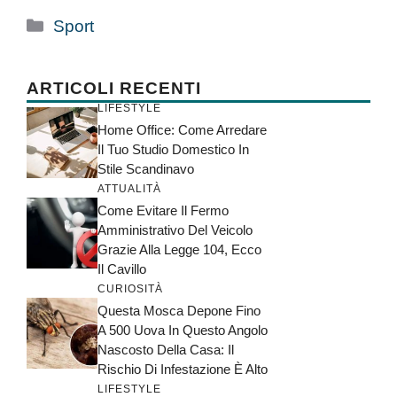
Categorie
Sport
ARTICOLI RECENTI
LIFESTYLE
Home Office: Come Arredare
Il Tuo Studio Domestico In
Stile Scandinavo
ATTUALITÀ
Come Evitare Il Fermo
Amministrativo Del Veicolo
Grazie Alla Legge 104, Ecco
Il Cavillo
CURIOSITÀ
Questa Mosca Depone Fino
A 500 Uova In Questo Angolo
Nascosto Della Casa: Il
Rischio Di Infestazione È Alto
LIFESTYLE