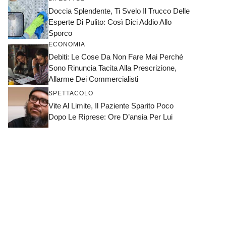
Doccia Splendente, Ti Svelo Il Trucco Delle
Esperte Di Pulito: Così Dici Addio Allo
Sporco
ECONOMIA
Debiti: Le Cose Da Non Fare Mai Perché
Sono Rinuncia Tacita Alla Prescrizione,
Allarme Dei Commercialisti
SPETTACOLO
Vite Al Limite, Il Paziente Sparito Poco
Dopo Le Riprese: Ore D’ansia Per Lui