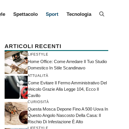
yle
Spettacolo
Sport
Tecnologia
ARTICOLI RECENTI
LIFESTYLE
Home Office: Come Arredare Il Tuo Studio
Domestico In Stile Scandinavo
ATTUALITÀ
Come Evitare Il Fermo Amministrativo Del
Veicolo Grazie Alla Legge 104, Ecco Il
Cavillo
CURIOSITÀ
Questa Mosca Depone Fino A 500 Uova In
Questo Angolo Nascosto Della Casa: Il
Rischio Di Infestazione È Alto
LIFESTYLE