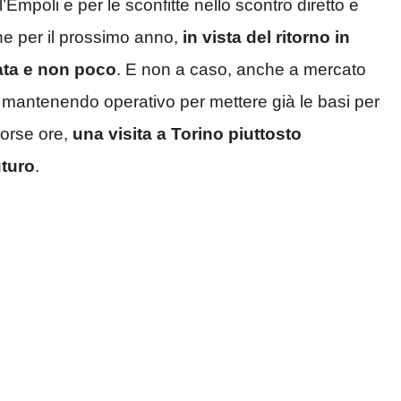
’Empoli e per le sconfitte nello scontro diretto e
he per il prossimo anno,
in vista del ritorno in
ata e non poco
. E non a caso, anche a mercato
a mantenendo operativo per mettere già le basi per
corse ore,
una visita a Torino piuttosto
uturo
.