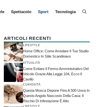
yle
Spettacolo
Sport
Tecnologia
ARTICOLI RECENTI
LIFESTYLE
Home Office: Come Arredare Il Tuo Studio
Domestico In Stile Scandinavo
ATTUALITÀ
Come Evitare Il Fermo Amministrativo Del
Veicolo Grazie Alla Legge 104, Ecco Il
Cavillo
CURIOSITÀ
Questa Mosca Depone Fino A 500 Uova In
Questo Angolo Nascosto Della Casa: Il
Rischio Di Infestazione È Alto
LIFESTYLE