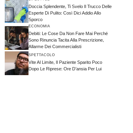
Doccia Splendente, Ti Svelo Il Trucco Delle
Esperte Di Pulito: Così Dici Addio Allo
Sporco
ECONOMIA
Debiti: Le Cose Da Non Fare Mai Perché
Sono Rinuncia Tacita Alla Prescrizione,
Allarme Dei Commercialisti
SPETTACOLO
Vite Al Limite, Il Paziente Sparito Poco
Dopo Le Riprese: Ore D’ansia Per Lui