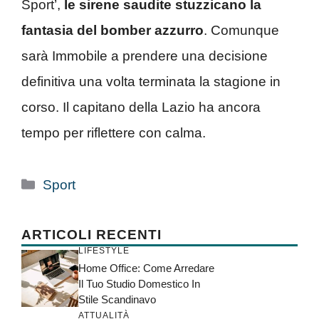
Sport’,
le sirene saudite stuzzicano la
fantasia del bomber azzurro
. Comunque
sarà Immobile a prendere una decisione
definitiva una volta terminata la stagione in
corso. Il capitano della Lazio ha ancora
tempo per riflettere con calma.
Categorie
Sport
ARTICOLI RECENTI
LIFESTYLE
Home Office: Come Arredare
Il Tuo Studio Domestico In
Stile Scandinavo
ATTUALITÀ