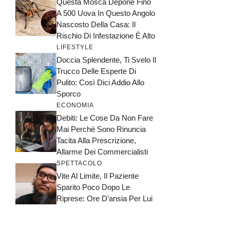
Questa Mosca Depone Fino
A 500 Uova In Questo Angolo
Nascosto Della Casa: Il
Rischio Di Infestazione È Alto
LIFESTYLE
Doccia Splendente, Ti Svelo Il
Trucco Delle Esperte Di
Pulito: Così Dici Addio Allo
Sporco
ECONOMIA
Debiti: Le Cose Da Non Fare
Mai Perché Sono Rinuncia
Tacita Alla Prescrizione,
Allarme Dei Commercialisti
SPETTACOLO
Vite Al Limite, Il Paziente
Sparito Poco Dopo Le
Riprese: Ore D’ansia Per Lui