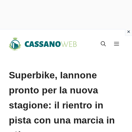
Vai
Menu
al
contenuto
Superbike, Iannone
pronto per la nuova
stagione: il rientro in
pista con una marcia in