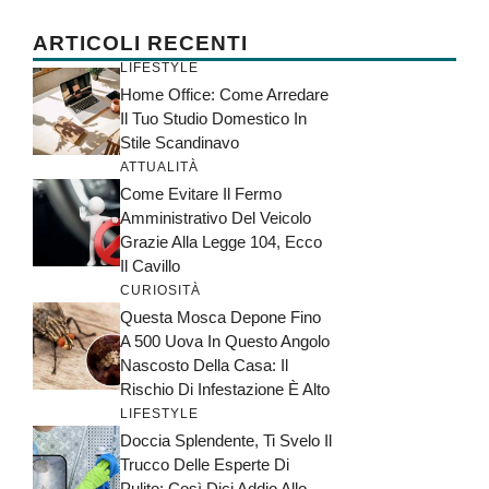
ARTICOLI RECENTI
LIFESTYLE
Home Office: Come Arredare
Il Tuo Studio Domestico In
Stile Scandinavo
ATTUALITÀ
Come Evitare Il Fermo
Amministrativo Del Veicolo
Grazie Alla Legge 104, Ecco
Il Cavillo
CURIOSITÀ
Questa Mosca Depone Fino
A 500 Uova In Questo Angolo
Nascosto Della Casa: Il
Rischio Di Infestazione È Alto
LIFESTYLE
Doccia Splendente, Ti Svelo Il
Trucco Delle Esperte Di
Pulito: Così Dici Addio Allo