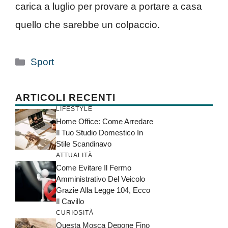
carica a luglio per provare a portare a casa
quello che sarebbe un colpaccio.
Categorie
Sport
ARTICOLI RECENTI
LIFESTYLE
Home Office: Come Arredare
Il Tuo Studio Domestico In
Stile Scandinavo
ATTUALITÀ
Come Evitare Il Fermo
Amministrativo Del Veicolo
Grazie Alla Legge 104, Ecco
Il Cavillo
CURIOSITÀ
Questa Mosca Depone Fino