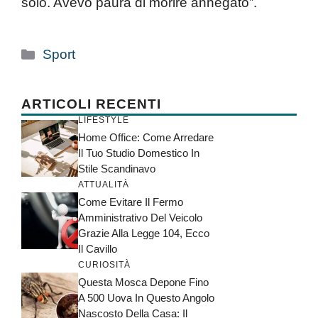
solo. Avevo paura di morire annegato”.
Categorie
Sport
ARTICOLI RECENTI
LIFESTYLE
Home Office: Come Arredare
Il Tuo Studio Domestico In
Stile Scandinavo
ATTUALITÀ
Come Evitare Il Fermo
Amministrativo Del Veicolo
Grazie Alla Legge 104, Ecco
Il Cavillo
CURIOSITÀ
Questa Mosca Depone Fino
A 500 Uova In Questo Angolo
Nascosto Della Casa: Il