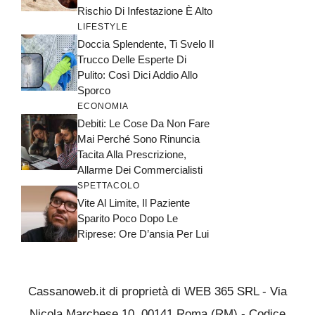
Rischio Di Infestazione È Alto
LIFESTYLE
Doccia Splendente, Ti Svelo Il
Trucco Delle Esperte Di
Pulito: Così Dici Addio Allo
Sporco
ECONOMIA
Debiti: Le Cose Da Non Fare
Mai Perché Sono Rinuncia
Tacita Alla Prescrizione,
Allarme Dei Commercialisti
SPETTACOLO
Vite Al Limite, Il Paziente
Sparito Poco Dopo Le
Riprese: Ore D’ansia Per Lui
Cassanoweb.it di proprietà di WEB 365 SRL - Via
Nicola Marchese 10, 00141 Roma (RM) - Codice