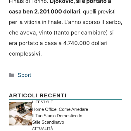
, si è portato a
Finals di Torino.
Djokovic
casa ben 2.201.000 dollari
, quelli previsti
. L’anno scorso il serbo,
per la vittoria in finale
che aveva, vinto (tanto per cambiare) si
era portato a casa a 4.740.000 dollari
complessivi.
Categorie
Sport
ARTICOLI RECENTI
LIFESTYLE
Home Office: Come Arredare
Il Tuo Studio Domestico In
Stile Scandinavo
ATTUALITÀ