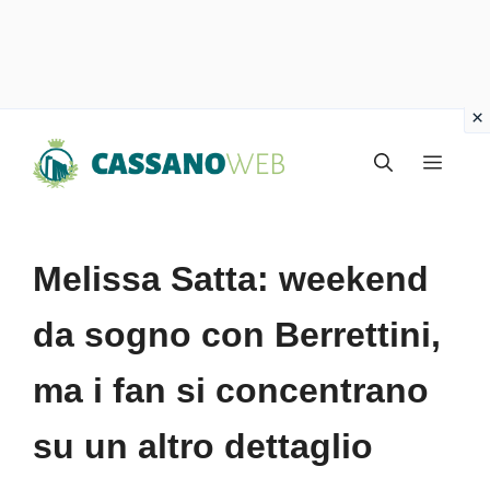
Vai
Menu
al
contenuto
Melissa Satta: weekend
da sogno con Berrettini,
ma i fan si concentrano
su un altro dettaglio