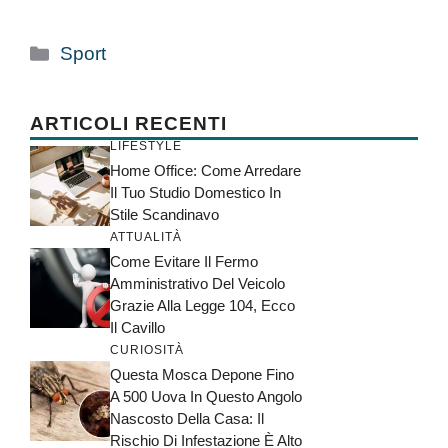
Categorie
Sport
ARTICOLI RECENTI
LIFESTYLE
Home Office: Come Arredare
Il Tuo Studio Domestico In
Stile Scandinavo
ATTUALITÀ
Come Evitare Il Fermo
Amministrativo Del Veicolo
Grazie Alla Legge 104, Ecco
Il Cavillo
CURIOSITÀ
Questa Mosca Depone Fino
A 500 Uova In Questo Angolo
Nascosto Della Casa: Il
Rischio Di Infestazione È Alto