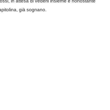
llorossi, in attesa di vederli insieme e nonostante
pitolina, già sognano.