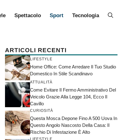
yle
Spettacolo
Sport
Tecnologia
ARTICOLI RECENTI
LIFESTYLE
Home Office: Come Arredare Il Tuo Studio
Domestico In Stile Scandinavo
ATTUALITÀ
Come Evitare Il Fermo Amministrativo Del
Veicolo Grazie Alla Legge 104, Ecco Il
Cavillo
CURIOSITÀ
Questa Mosca Depone Fino A 500 Uova In
Questo Angolo Nascosto Della Casa: Il
Rischio Di Infestazione È Alto
LIFESTYLE