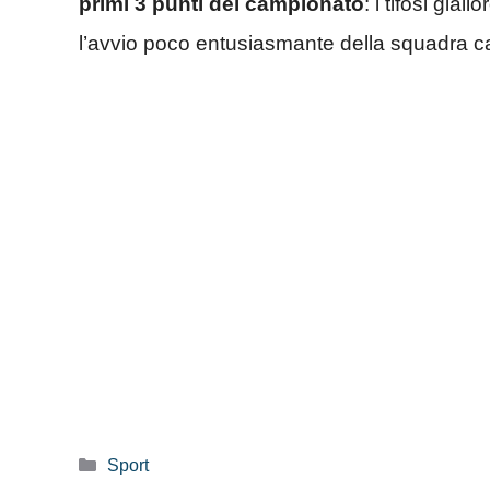
primi 3 punti del campionato
: i tifosi gia
l’avvio poco entusiasmante della squadra ca
Categorie
Sport