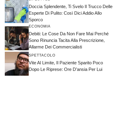
Doccia Splendente, Ti Svelo Il Trucco Delle
Esperte Di Pulito: Così Dici Addio Allo
Sporco
ECONOMIA
Debiti: Le Cose Da Non Fare Mai Perché
Sono Rinuncia Tacita Alla Prescrizione,
Allarme Dei Commercialisti
SPETTACOLO
Vite Al Limite, Il Paziente Sparito Poco
Dopo Le Riprese: Ore D’ansia Per Lui