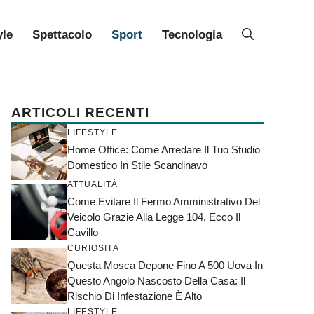
yle
Spettacolo
Sport
Tecnologia
ARTICOLI RECENTI
LIFESTYLE
Home Office: Come Arredare Il Tuo Studio
Domestico In Stile Scandinavo
ATTUALITÀ
Come Evitare Il Fermo Amministrativo Del
Veicolo Grazie Alla Legge 104, Ecco Il
Cavillo
CURIOSITÀ
Questa Mosca Depone Fino A 500 Uova In
Questo Angolo Nascosto Della Casa: Il
Rischio Di Infestazione È Alto
LIFESTYLE