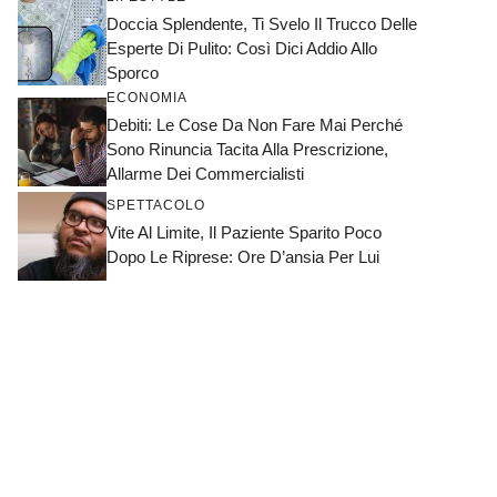
Doccia Splendente, Ti Svelo Il Trucco Delle
Esperte Di Pulito: Così Dici Addio Allo
Sporco
ECONOMIA
Debiti: Le Cose Da Non Fare Mai Perché
Sono Rinuncia Tacita Alla Prescrizione,
Allarme Dei Commercialisti
SPETTACOLO
Vite Al Limite, Il Paziente Sparito Poco
Dopo Le Riprese: Ore D’ansia Per Lui