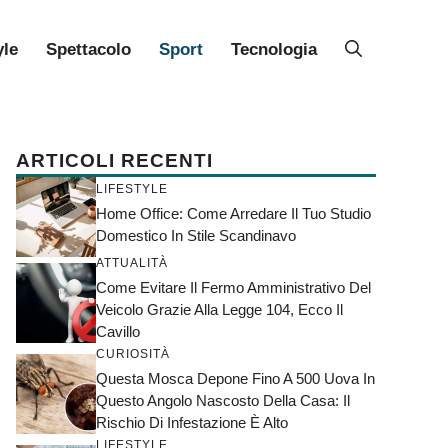
yle
Spettacolo
Sport
Tecnologia
ARTICOLI RECENTI
LIFESTYLE
Home Office: Come Arredare Il Tuo Studio
Domestico In Stile Scandinavo
ATTUALITÀ
Come Evitare Il Fermo Amministrativo Del
Veicolo Grazie Alla Legge 104, Ecco Il
Cavillo
CURIOSITÀ
Questa Mosca Depone Fino A 500 Uova In
Questo Angolo Nascosto Della Casa: Il
Rischio Di Infestazione È Alto
LIFESTYLE