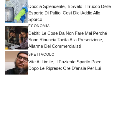
Doccia Splendente, Ti Svelo Il Trucco Delle
Esperte Di Pulito: Così Dici Addio Allo
Sporco
ECONOMIA
Debiti: Le Cose Da Non Fare Mai Perché
Sono Rinuncia Tacita Alla Prescrizione,
Allarme Dei Commercialisti
SPETTACOLO
Vite Al Limite, Il Paziente Sparito Poco
Dopo Le Riprese: Ore D’ansia Per Lui