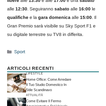
libere
alle
13:30
e alle
17:00
e una
sabato
alle
12:30
. Seguiranno
sabato
alle
16:00
le
qualifiche
e la
gara
domenica
alle
15:00
. Il
Gran Premio sarà visibile su Sky Sport F1 e
su digitale terrestre su TV8 in differita.
Categorie
Sport
ARTICOLI RECENTI
LIFESTYLE
Home Office: Come Arredare
Il Tuo Studio Domestico In
Stile Scandinavo
ATTUALITÀ
Come Evitare Il Fermo