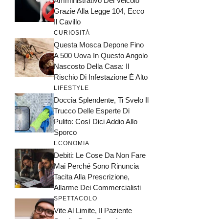
Amministrativo Del Veicolo
Grazie Alla Legge 104, Ecco
Il Cavillo
CURIOSITÀ
Questa Mosca Depone Fino
A 500 Uova In Questo Angolo
Nascosto Della Casa: Il
Rischio Di Infestazione È Alto
LIFESTYLE
Doccia Splendente, Ti Svelo Il
Trucco Delle Esperte Di
Pulito: Così Dici Addio Allo
Sporco
ECONOMIA
Debiti: Le Cose Da Non Fare
Mai Perché Sono Rinuncia
Tacita Alla Prescrizione,
Allarme Dei Commercialisti
SPETTACOLO
Vite Al Limite, Il Paziente