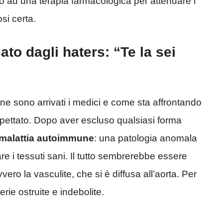
o ad una terapia farmacologica per attenuare i
si certa.
ato dagli haters: “Te la sei
ione sono arrivati i medici e come sta affrontando
spettato. Dopo aver escluso qualsiasi forma
a malattia autoimmune
: una patologia anomala
e i tessuti sani. Il tutto sembrerebbe essere
ro la vasculite, che si è diffusa all’aorta. Per
erie ostruite e indebolite.