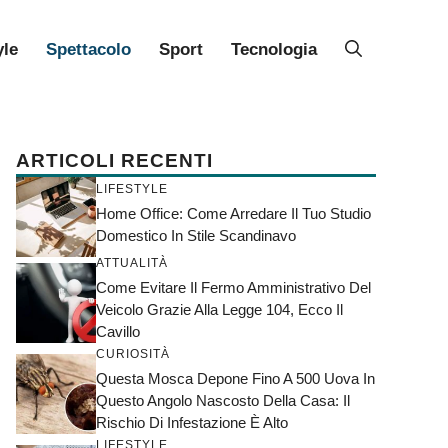
yle
Spettacolo
Sport
Tecnologia
ARTICOLI RECENTI
LIFESTYLE
Home Office: Come Arredare Il Tuo Studio
Domestico In Stile Scandinavo
ATTUALITÀ
Come Evitare Il Fermo Amministrativo Del
Veicolo Grazie Alla Legge 104, Ecco Il
Cavillo
CURIOSITÀ
Questa Mosca Depone Fino A 500 Uova In
Questo Angolo Nascosto Della Casa: Il
Rischio Di Infestazione È Alto
LIFESTYLE