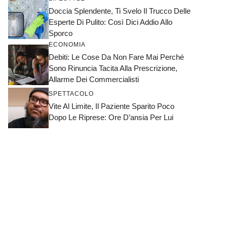
Doccia Splendente, Ti Svelo Il Trucco Delle
Esperte Di Pulito: Così Dici Addio Allo
Sporco
ECONOMIA
Debiti: Le Cose Da Non Fare Mai Perché
Sono Rinuncia Tacita Alla Prescrizione,
Allarme Dei Commercialisti
SPETTACOLO
Vite Al Limite, Il Paziente Sparito Poco
Dopo Le Riprese: Ore D’ansia Per Lui