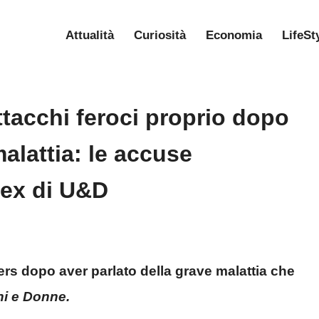
Attualità
Curiosità
Economia
LifeSt
ttacchi feroci proprio dopo
alattia: le accuse
’ex di U&D
ers dopo aver parlato della grave malattia che
i e Donne.