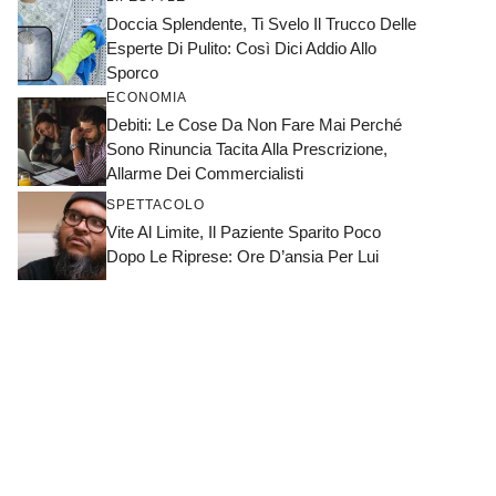
Doccia Splendente, Ti Svelo Il Trucco Delle
Esperte Di Pulito: Così Dici Addio Allo
Sporco
ECONOMIA
Debiti: Le Cose Da Non Fare Mai Perché
Sono Rinuncia Tacita Alla Prescrizione,
Allarme Dei Commercialisti
SPETTACOLO
Vite Al Limite, Il Paziente Sparito Poco
Dopo Le Riprese: Ore D’ansia Per Lui