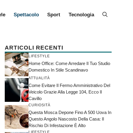
yle
Spettacolo
Sport
Tecnologia
ARTICOLI RECENTI
LIFESTYLE
Home Office: Come Arredare Il Tuo Studio
Domestico In Stile Scandinavo
ATTUALITÀ
Come Evitare Il Fermo Amministrativo Del
Veicolo Grazie Alla Legge 104, Ecco Il
Cavillo
CURIOSITÀ
Questa Mosca Depone Fino A 500 Uova In
Questo Angolo Nascosto Della Casa: Il
Rischio Di Infestazione È Alto
LIFESTYLE