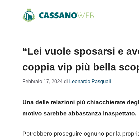
Vai
al
contenuto
“Lei vuole sposarsi e aver
coppia vip più bella sco
Febbraio 17, 2024
di
Leonardo Pasquali
Una delle relazioni più chiacchierate degl
motivo sarebbe abbastanza inaspettato.
Potrebbero proseguire ognuno per la propria