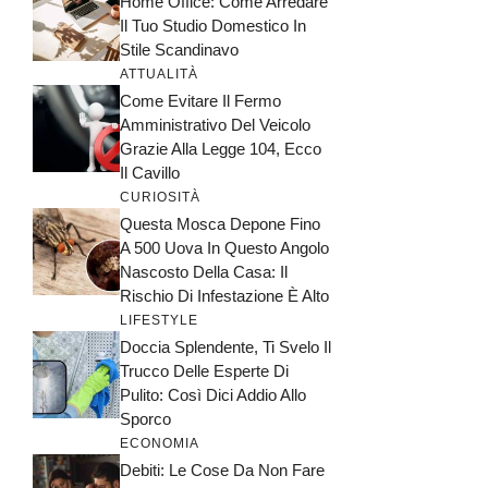
Home Office: Come Arredare
Il Tuo Studio Domestico In
Stile Scandinavo
ATTUALITÀ
Come Evitare Il Fermo
Amministrativo Del Veicolo
Grazie Alla Legge 104, Ecco
Il Cavillo
CURIOSITÀ
Questa Mosca Depone Fino
A 500 Uova In Questo Angolo
Nascosto Della Casa: Il
Rischio Di Infestazione È Alto
LIFESTYLE
Doccia Splendente, Ti Svelo Il
Trucco Delle Esperte Di
Pulito: Così Dici Addio Allo
Sporco
ECONOMIA
Debiti: Le Cose Da Non Fare