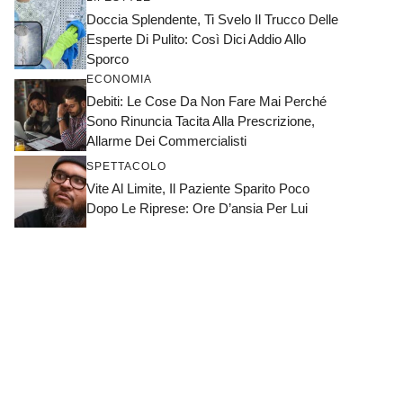
Doccia Splendente, Ti Svelo Il Trucco Delle
Esperte Di Pulito: Così Dici Addio Allo
Sporco
ECONOMIA
Debiti: Le Cose Da Non Fare Mai Perché
Sono Rinuncia Tacita Alla Prescrizione,
Allarme Dei Commercialisti
SPETTACOLO
Vite Al Limite, Il Paziente Sparito Poco
Dopo Le Riprese: Ore D’ansia Per Lui