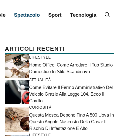
yle
Spettacolo
Sport
Tecnologia
ARTICOLI RECENTI
LIFESTYLE
Home Office: Come Arredare Il Tuo Studio
Domestico In Stile Scandinavo
ATTUALITÀ
Come Evitare Il Fermo Amministrativo Del
Veicolo Grazie Alla Legge 104, Ecco Il
Cavillo
CURIOSITÀ
Questa Mosca Depone Fino A 500 Uova In
Questo Angolo Nascosto Della Casa: Il
Rischio Di Infestazione È Alto
LIFESTYLE