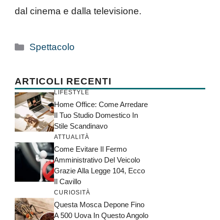
dal cinema e dalla televisione.
Categorie
Spettacolo
ARTICOLI RECENTI
LIFESTYLE
Home Office: Come Arredare
Il Tuo Studio Domestico In
Stile Scandinavo
ATTUALITÀ
Come Evitare Il Fermo
Amministrativo Del Veicolo
Grazie Alla Legge 104, Ecco
Il Cavillo
CURIOSITÀ
Questa Mosca Depone Fino
A 500 Uova In Questo Angolo