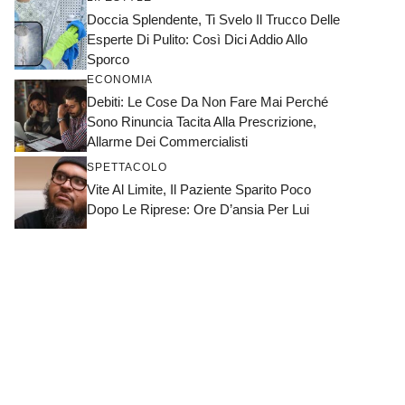
Doccia Splendente, Ti Svelo Il Trucco Delle
Esperte Di Pulito: Così Dici Addio Allo
Sporco
ECONOMIA
Debiti: Le Cose Da Non Fare Mai Perché
Sono Rinuncia Tacita Alla Prescrizione,
Allarme Dei Commercialisti
SPETTACOLO
Vite Al Limite, Il Paziente Sparito Poco
Dopo Le Riprese: Ore D’ansia Per Lui