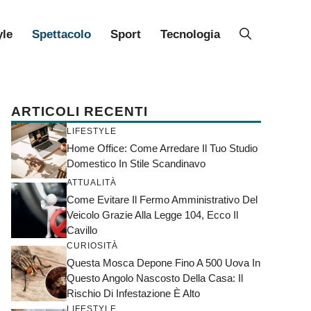
yle
Spettacolo
Sport
Tecnologia
ARTICOLI RECENTI
LIFESTYLE
Home Office: Come Arredare Il Tuo Studio
Domestico In Stile Scandinavo
ATTUALITÀ
Come Evitare Il Fermo Amministrativo Del
Veicolo Grazie Alla Legge 104, Ecco Il
Cavillo
CURIOSITÀ
Questa Mosca Depone Fino A 500 Uova In
Questo Angolo Nascosto Della Casa: Il
Rischio Di Infestazione È Alto
LIFESTYLE