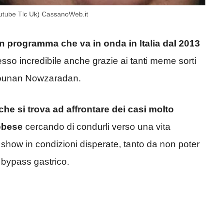
(Youtube Tlc Uk) CassanoWeb.it
un programma che va in onda in Italia dal 2013
so incredibile anche grazie ai tanti meme sorti
 Younan Nowzaradan.
he si trova ad affrontare dei casi molto
obese
cercando di condurli verso una vita
o show in condizioni disperate, tanto da non poter
l bypass gastrico.