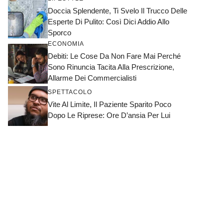
Doccia Splendente, Ti Svelo Il Trucco Delle
Esperte Di Pulito: Così Dici Addio Allo
Sporco
ECONOMIA
Debiti: Le Cose Da Non Fare Mai Perché
Sono Rinuncia Tacita Alla Prescrizione,
Allarme Dei Commercialisti
SPETTACOLO
Vite Al Limite, Il Paziente Sparito Poco
Dopo Le Riprese: Ore D’ansia Per Lui