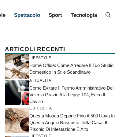
yle
Spettacolo
Sport
Tecnologia
ARTICOLI RECENTI
LIFESTYLE
Home Office: Come Arredare Il Tuo Studio
Domestico In Stile Scandinavo
ATTUALITÀ
Come Evitare Il Fermo Amministrativo Del
Veicolo Grazie Alla Legge 104, Ecco Il
Cavillo
CURIOSITÀ
Questa Mosca Depone Fino A 500 Uova In
Questo Angolo Nascosto Della Casa: Il
Rischio Di Infestazione È Alto
LIFESTYLE