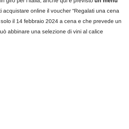
 in giro per l’Italia, anche qui è previsto
un menu
ti acquistare online il voucher “Regalati una cena
e solo il 14 febbraio 2024 a cena e che prevede un
 può abbinare una selezione di vini al calice