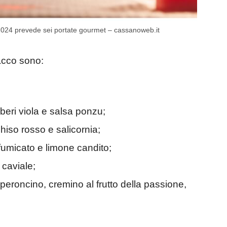
 2024 prevede sei portate gourmet – cassanoweb.it
acco sono:
beri viola e salsa ponzu;
hiso rosso e salicornia;
ffumicato e limone candito;
 caviale;
eroncino, cremino al frutto della passione,