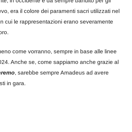
ente, in occidente è da sempre bandito per gli
o, era il colore dei paramenti sacri utilizzati nel
n cui le rappresentazioni erano severamente
oro.
ù o meno come vorranno, sempre in base alle linee
o 2024. Anche se, come sappiamo anche grazie al
nremo
, sarebbe sempre Amadeus ad avere
sti in gara.