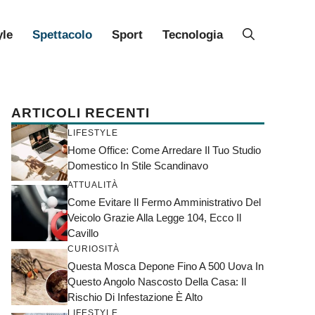
yle
Spettacolo
Sport
Tecnologia
ARTICOLI RECENTI
LIFESTYLE
Home Office: Come Arredare Il Tuo Studio
Domestico In Stile Scandinavo
ATTUALITÀ
Come Evitare Il Fermo Amministrativo Del
Veicolo Grazie Alla Legge 104, Ecco Il
Cavillo
CURIOSITÀ
Questa Mosca Depone Fino A 500 Uova In
Questo Angolo Nascosto Della Casa: Il
Rischio Di Infestazione È Alto
LIFESTYLE