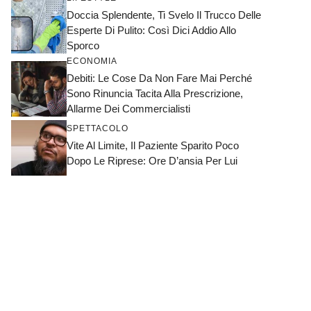
Doccia Splendente, Ti Svelo Il Trucco Delle
Esperte Di Pulito: Così Dici Addio Allo
Sporco
ECONOMIA
Debiti: Le Cose Da Non Fare Mai Perché
Sono Rinuncia Tacita Alla Prescrizione,
Allarme Dei Commercialisti
SPETTACOLO
Vite Al Limite, Il Paziente Sparito Poco
Dopo Le Riprese: Ore D’ansia Per Lui