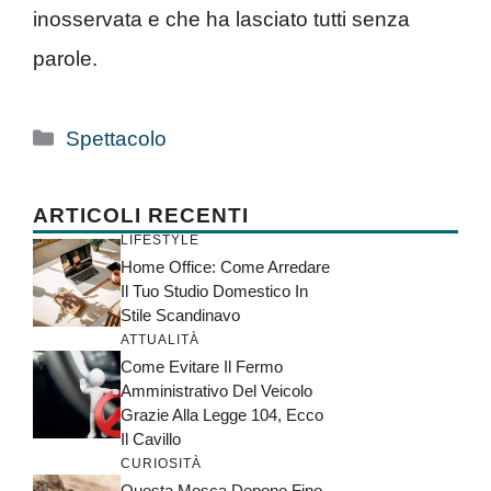
inosservata e che ha lasciato tutti senza
parole.
Categorie
Spettacolo
ARTICOLI RECENTI
LIFESTYLE
Home Office: Come Arredare
Il Tuo Studio Domestico In
Stile Scandinavo
ATTUALITÀ
Come Evitare Il Fermo
Amministrativo Del Veicolo
Grazie Alla Legge 104, Ecco
Il Cavillo
CURIOSITÀ
Questa Mosca Depone Fino